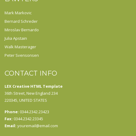
Mark Markovic
Bernard Schreder
Miroslav Bernardo
Julia Apstain
Walk Masterager
Peter Svensonsen
CONTACT INFO
LEX Creative HTML Template
36th Street, New England 234
220345, UNITED STATES
Phone:
0344.2342.23423
Fax:
0344.2342.23345
Email:
youremail@email.com