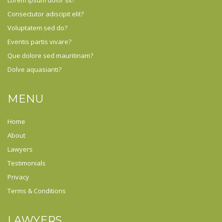
Lorem ipsum dolor sit?
Consectutor adiscipit elit?
Voluptatem sed do?
Eventis partis vivare?
Que dolore sed mauritinam?
Dolve aquasianti?
MENU
Home
About
Lawyers
Testimonials
Privacy
Terms & Conditions
LAWYERS