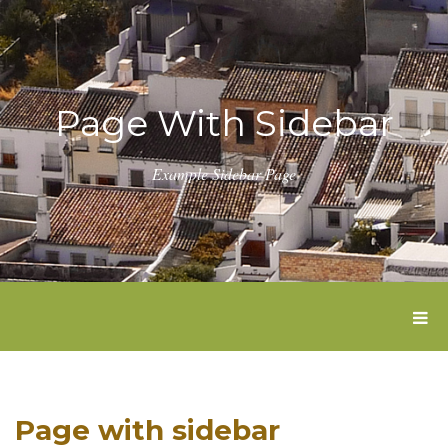
Page With Sidebar
Example Sidebar Page
T
O
G
G
L
E
Page with sidebar
N
A