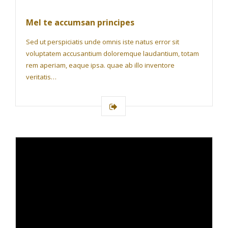
Mel te accumsan principes
Sed ut perspiciatis unde omnis iste natus error sit
voluptatem accusantium doloremque laudantium, totam
rem aperiam, eaque ipsa. quae ab illo inventore
veritatis…