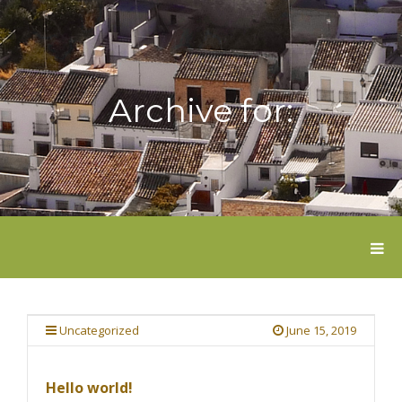
Archive for:
T
O
G
G
L
E
Uncategorized
June 15, 2019
N
A
V
Hello world!
I